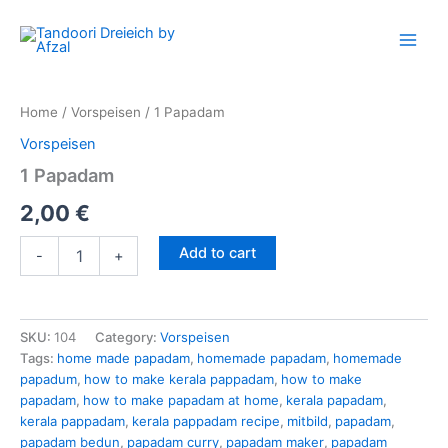
1
Skip
Papadam
to
quantity
content
Home
/
Vorspeisen
/ 1 Papadam
Vorspeisen
1 Papadam
2,00
€
Add to cart
-
+
SKU:
104
Category:
Vorspeisen
Tags:
home made papadam
,
homemade papadam
,
homemade
papadum
,
how to make kerala pappadam
,
how to make
papadam
,
how to make papadam at home
,
kerala papadam
,
kerala pappadam
,
kerala pappadam recipe
,
mitbild
,
papadam
,
papadam bedun
,
papadam curry
,
papadam maker
,
papadam