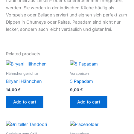
traditionell aus Linsen- oder Kichererbsenmehl hergestellt
werden. Sie werden in der indischen Küche häufig als
Vorspeise oder Beilage serviert und eignen sich perfekt zum
Dippen in Chutneys oder Raitas. Papadam sind nicht nur
lecker, sondern auch leicht verdaulich und glutenfrei.
Related products
Hähnchengerichte
Vorspeisen
Biryani Hähnchen
5 Papadam
14,00
€
9,00
€
Add to cart
Add to cart
This
product
Gerichte vom Grill
Vorspeisen