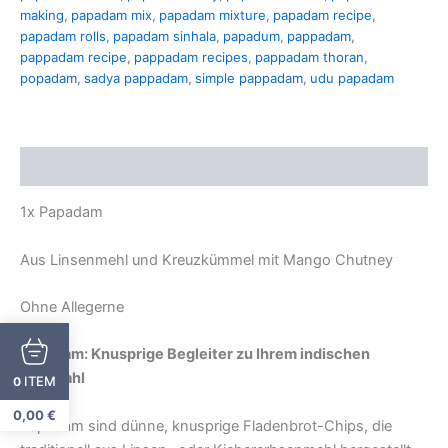
making
,
papadam mix
,
papadam mixture
,
papadam recipe
,
papadam rolls
,
papadam sinhala
,
papadum
,
pappadam
,
pappadam recipe
,
pappadam recipes
,
pappadam thoran
,
popadam
,
sadya pappadam
,
simple pappadam
,
udu papadam
Description
1x Papadam
Aus Linsenmehl und Kreuzkümmel mit Mango Chutney
Ohne Allegerne
Papadam: Knusprige Begleiter zu Ihrem indischen
Festmahl
ITEM
0
0,00
€
Papadam sind dünne, knusprige Fladenbrot-Chips, die