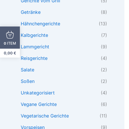
Gerichte vom Grill
(5)
Getränke
(8)
Hähnchengerichte
(13)
Kalbgerichte
(7)
ITEM
0
Lammgericht
(9)
0,00
€
Reisgerichte
(4)
Salate
(2)
Soßen
(2)
Unkategorisiert
(4)
Vegane Gerichte
(6)
Vegetarische Gerichte
(11)
Vorspeisen
(9)