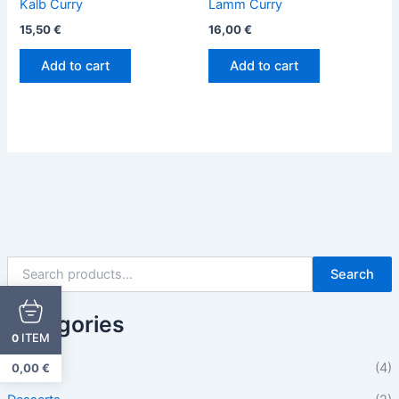
Kalb Curry
Lamm Curry
15,50
€
16,00
€
Add to cart
Add to cart
Search
Categories
ITEM
0
Beilagen
(4)
0,00
€