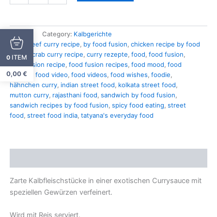
SKU:
13
Category:
Kalbgerichte
Tags:
beef curry recipe
,
by food fusion
,
chicken recipe by food
fusion
,
crab curry recipe
,
curry rezepte
,
food
,
food fusion
,
ITEM
0
food fusion recipe
,
food fusion recipes
,
food mood
,
food
0,00
€
recipes
,
food video
,
food videos
,
food wishes
,
foodie
,
hähnchen curry
,
indian street food
,
kolkata street food
,
mutton curry
,
rajasthani food
,
sandwich by food fusion
,
sandwich recipes by food fusion
,
spicy food eating
,
street
food
,
street food india
,
tatyana's everyday food
Description
Zarte Kalbfleischstücke in einer exotischen Currysauce mit
speziellen Gewürzen verfeinert.
Wird mit Reis serviert.