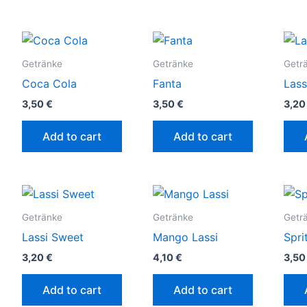
Getränke
Getränke
Getr
Coca Cola
Fanta
Lass
3,50
€
3,50
€
3,2
Add to cart
Add to cart
Getränke
Getränke
Getr
Lassi Sweet
Mango Lassi
Spri
3,20
€
4,10
€
3,5
Add to cart
Add to cart