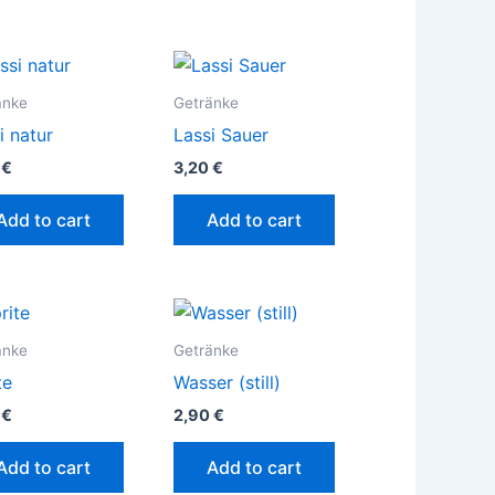
änke
Getränke
i natur
Lassi Sauer
0
€
3,20
€
Add to cart
Add to cart
änke
Getränke
te
Wasser (still)
0
€
2,90
€
Add to cart
Add to cart