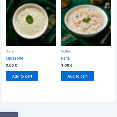
Soßen
Soßen
Minzsoße
Raita
3,00
€
3,00
€
Add to cart
Add to cart