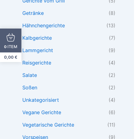
Gerichte vom Grill
(5)
Getränke
(8)
Hähnchengerichte
(13)
Kalbgerichte
(7)
ITEM
0
Lammgericht
(9)
0,00
€
Reisgerichte
(4)
Salate
(2)
Soßen
(2)
Unkategorisiert
(4)
Vegane Gerichte
(6)
Vegetarische Gerichte
(11)
Vorspeisen
(9)