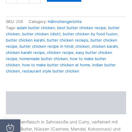
SKU:
208
Category:
Hähnchengerichte
Tags:
aslam butter chicken
,
best butter chicken recipe
,
butter
chicken
,
butter chicken (dish)
,
butter chicken by food fusion
,
butter chicken karahi
,
butter chicken recieps
,
butter chicken
recipe
,
butter chicken recipe in hindi
,
chicken
,
chicken karahi
,
chicken karahi recipe
,
chicken recipe
,
easy butter chicken
recipe
,
homemade butter chicken
,
how to make butter
chicken
,
how to make butter chicken at home
,
indian butter
chicken
,
restaurant style butter chicken
Description
Additional information
Hähnchenfleisch in Sahnesoße und Curry, verfeinert mit
Honig, Butter, Nüssen (Cashew, Mandel, Kokosnuss) und