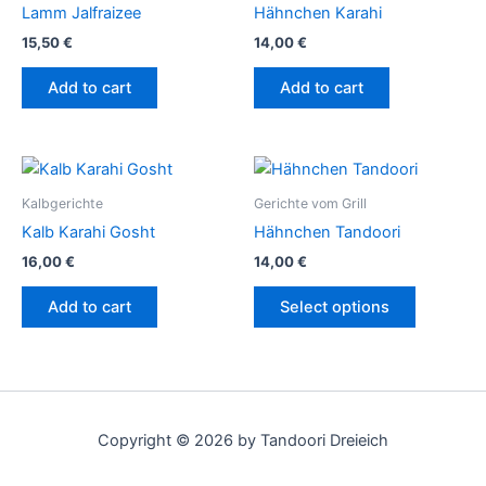
Lamm Jalfraizee
Hähnchen Karahi
15,50
€
14,00
€
Add to cart
Add to cart
This
product
Kalbgerichte
Gerichte vom Grill
has
Kalb Karahi Gosht
Hähnchen Tandoori
multiple
16,00
€
14,00
€
variants.
The
Add to cart
Select options
options
may
be
chosen
on
Copyright © 2026 by Tandoori Dreieich
the
product