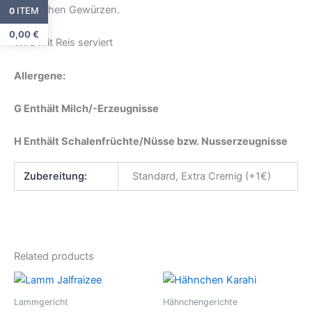
exotischen Gewürzen.
ITEM
0
0,00
€
Wird mit Reis serviert
Allergene:
G Enthält Milch/-Erzeugnisse
H Enthält Schalenfrüchte/Nüsse bzw. Nusserzeugnisse
Zubereitung:
Standard, Extra Cremig (+1€)
Related products
Lammgericht
Hähnchengerichte