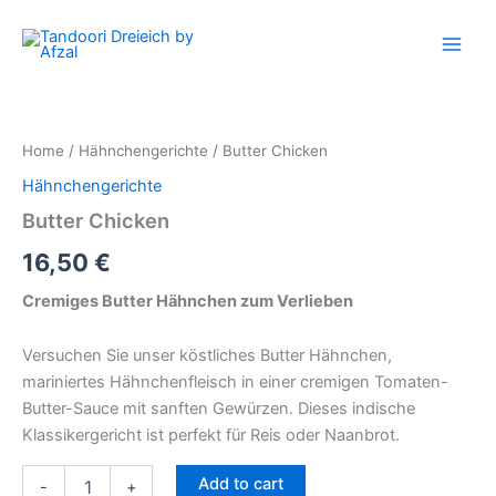
Butter
Skip
Chicken
to
quantity
content
Home
/
Hähnchengerichte
/ Butter Chicken
Hähnchengerichte
Butter Chicken
16,50
€
Cremiges Butter Hähnchen zum Verlieben
Versuchen Sie unser köstliches Butter Hähnchen,
mariniertes Hähnchenfleisch in einer cremigen Tomaten-
Butter-Sauce mit sanften Gewürzen. Dieses indische
Klassikergericht ist perfekt für Reis oder Naanbrot.
Add to cart
-
+