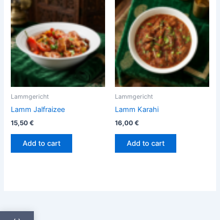
Lammgericht
Lammgericht
Lamm Jalfraizee
Lamm Karahi
15,50
€
16,00
€
Add to cart
Add to cart