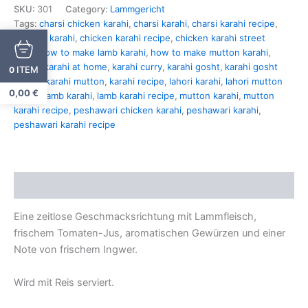
SKU:
301
Category:
Lammgericht
Tags:
charsi chicken karahi
,
charsi karahi
,
charsi karahi recipe
,
chicken karahi
,
chicken karahi recipe
,
chicken karahi street
style
,
how to make lamb karahi
,
how to make mutton karahi
,
karahi
,
karahi at home
,
karahi curry
,
karahi gosht
,
karahi gosht
ITEM
0
recipe
,
karahi mutton
,
karahi recipe
,
lahori karahi
,
lahori mutton
0,00
€
karahi
,
lamb karahi
,
lamb karahi recipe
,
mutton karahi
,
mutton
karahi recipe
,
peshawari chicken karahi
,
peshawari karahi
,
peshawari karahi recipe
Description
Eine zeitlose Geschmacksrichtung mit Lammfleisch,
frischem Tomaten-Jus, aromatischen Gewürzen und einer
Note von frischem Ingwer.
Wird mit Reis serviert.