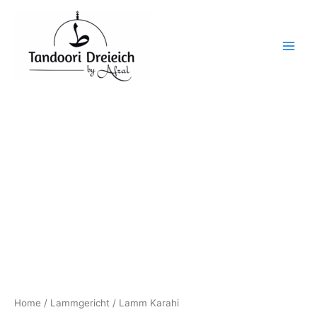
Lamm
Skip
Karahi
to
quantity
content
Home
/
Lammgericht
/ Lamm Karahi