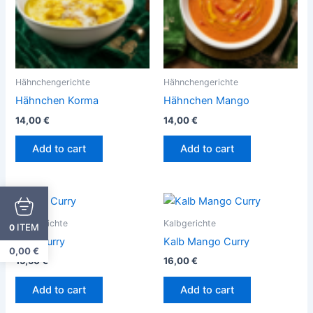
Hähnchengerichte
Hähnchengerichte
Hähnchen Korma
Hähnchen Mango
14,00
€
14,00
€
Add to cart
Add to cart
Kalbgerichte
Kalbgerichte
ITEM
0
Kalb Curry
Kalb Mango Curry
0,00
€
15,50
€
16,00
€
Add to cart
Add to cart