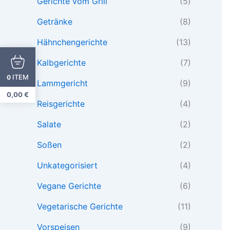
Gerichte vom Grill
(5)
Getränke
(8)
Hähnchengerichte
(13)
Kalbgerichte
(7)
ITEM
0
Lammgericht
(9)
0,00
€
Reisgerichte
(4)
Salate
(2)
Soßen
(2)
Unkategorisiert
(4)
Vegane Gerichte
(6)
Vegetarische Gerichte
(11)
Vorspeisen
(9)