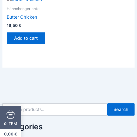
Hähnchengerichte
Butter Chicken
16,50
€
Add to cart
Search
ITEM
0
Categories
0,00
€