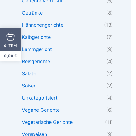
Gerichte vom Grill
(5)
Getränke
(8)
Hähnchengerichte
(13)
Kalbgerichte
(7)
ITEM
0
Lammgericht
(9)
0,00
€
Reisgerichte
(4)
Salate
(2)
Soßen
(2)
Unkategorisiert
(4)
Vegane Gerichte
(6)
Vegetarische Gerichte
(11)
Vorspeisen
(9)