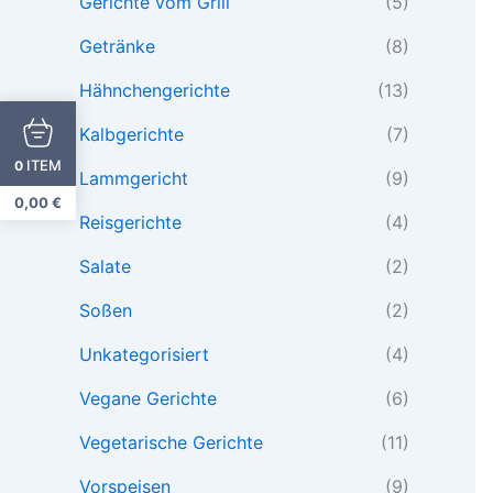
Gerichte vom Grill
(5)
Getränke
(8)
Hähnchengerichte
(13)
Kalbgerichte
(7)
ITEM
0
Lammgericht
(9)
0,00
€
Reisgerichte
(4)
Salate
(2)
Soßen
(2)
Unkategorisiert
(4)
Vegane Gerichte
(6)
Vegetarische Gerichte
(11)
Vorspeisen
(9)