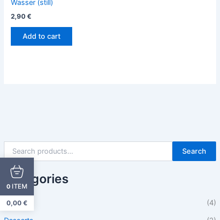
Wasser (still)
2,90
€
Add to cart
Search
Categories
ITEM
0
Beilagen
(4)
0,00
€