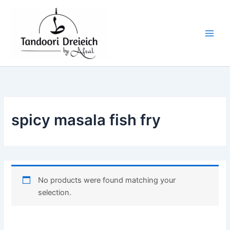
S
Skip
e
to
a
content
r
c
h
f
o
r
:
spicy masala fish fry
No products were found matching your
selection.