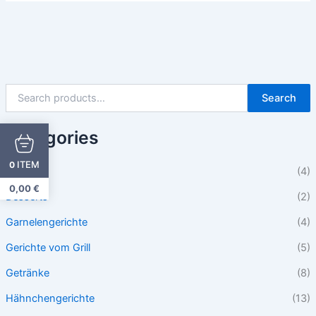
Search
Categories
ITEM
0
Beilagen
(4)
0,00
€
Desserts
(2)
Garnelengerichte
(4)
Gerichte vom Grill
(5)
Getränke
(8)
Hähnchengerichte
(13)