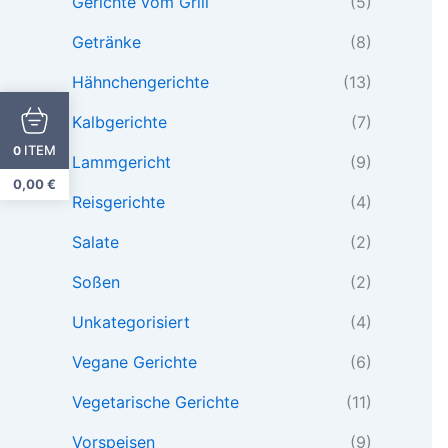
Gerichte vom Grill
(5)
Getränke
(8)
Hähnchengerichte
(13)
Kalbgerichte
(7)
ITEM
0
Lammgericht
(9)
0,00
€
Reisgerichte
(4)
Salate
(2)
Soßen
(2)
Unkategorisiert
(4)
Vegane Gerichte
(6)
Vegetarische Gerichte
(11)
Vorspeisen
(9)