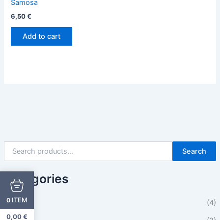
Samosa
6,50
€
Add to cart
Search
Categories
ITEM
0
Beilagen
(4)
0,00
€