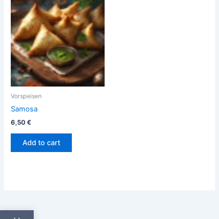
Vorspeisen
Samosa
6,50
€
Add to cart