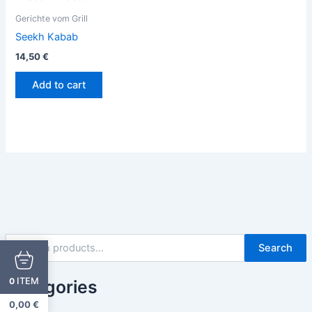
Gerichte vom Grill
Seekh Kabab
14,50
€
Add to cart
Search
ITEM
0
Categories
0,00
€