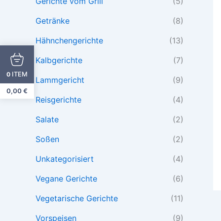
Gerichte vom Grill
(5)
Getränke
(8)
Hähnchengerichte
(13)
Kalbgerichte
(7)
ITEM
0
Lammgericht
(9)
0,00
€
Reisgerichte
(4)
Salate
(2)
Soßen
(2)
Unkategorisiert
(4)
Vegane Gerichte
(6)
Vegetarische Gerichte
(11)
Vorspeisen
(9)