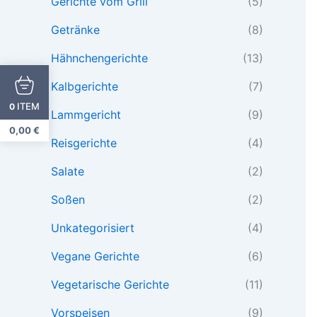
Gerichte vom Grill
(5)
Getränke
(8)
Hähnchengerichte
(13)
Kalbgerichte
(7)
ITEM
0
Lammgericht
(9)
0,00
€
Reisgerichte
(4)
Salate
(2)
Soßen
(2)
Unkategorisiert
(4)
Vegane Gerichte
(6)
Vegetarische Gerichte
(11)
Vorspeisen
(9)