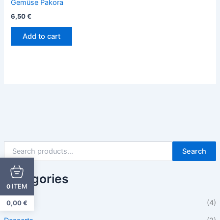
Gemüse Pakora
6,50
€
Add to cart
Search
Categories
ITEM
0
Beilagen
(4)
0,00
€