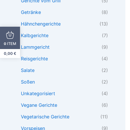
Gerichte vom Grill
(5)
Getränke
(8)
Hähnchengerichte
(13)
Kalbgerichte
(7)
ITEM
0
Lammgericht
(9)
0,00
€
Reisgerichte
(4)
Salate
(2)
Soßen
(2)
Unkategorisiert
(4)
Vegane Gerichte
(6)
Vegetarische Gerichte
(11)
Vorspeisen
(9)