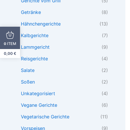
Gerichte vom Grill
(5)
Getränke
(8)
Hähnchengerichte
(13)
Kalbgerichte
(7)
ITEM
0
Lammgericht
(9)
0,00
€
Reisgerichte
(4)
Salate
(2)
Soßen
(2)
Unkategorisiert
(4)
Vegane Gerichte
(6)
Vegetarische Gerichte
(11)
Vorspeisen
(9)