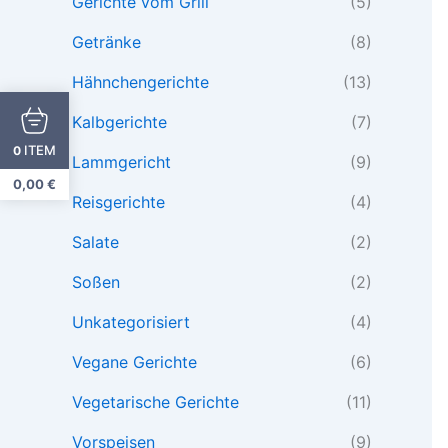
Gerichte vom Grill
(5)
Getränke
(8)
Hähnchengerichte
(13)
Kalbgerichte
(7)
ITEM
0
Lammgericht
(9)
0,00
€
Reisgerichte
(4)
Salate
(2)
Soßen
(2)
Unkategorisiert
(4)
Vegane Gerichte
(6)
Vegetarische Gerichte
(11)
Vorspeisen
(9)