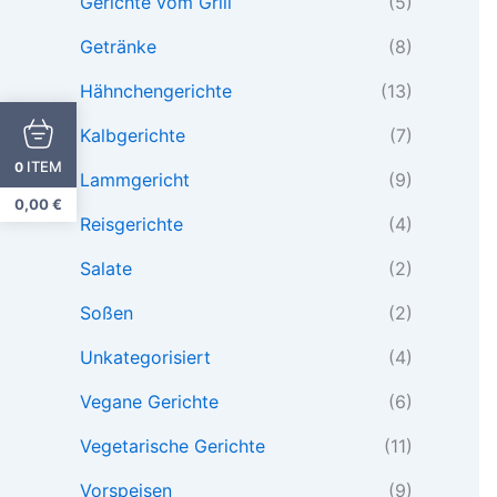
Gerichte vom Grill
(5)
Getränke
(8)
Hähnchengerichte
(13)
Kalbgerichte
(7)
ITEM
0
Lammgericht
(9)
0,00
€
Reisgerichte
(4)
Salate
(2)
Soßen
(2)
Unkategorisiert
(4)
Vegane Gerichte
(6)
Vegetarische Gerichte
(11)
Vorspeisen
(9)