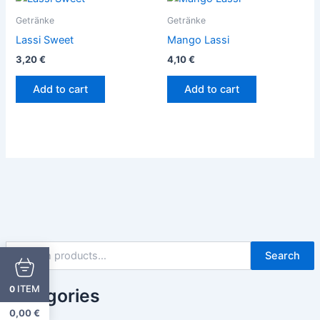
Getränke
Getränke
Lassi Sweet
Mango Lassi
3,20
€
4,10
€
Add to cart
Add to cart
Search
ITEM
0
Categories
0,00
€