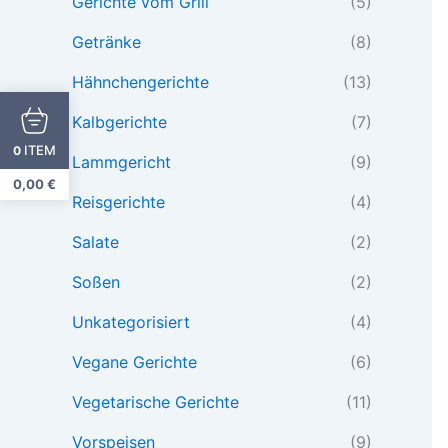
Gerichte vom Grill
(5)
Getränke
(8)
Hähnchengerichte
(13)
Kalbgerichte
(7)
ITEM
0
Lammgericht
(9)
0,00
€
Reisgerichte
(4)
Salate
(2)
Soßen
(2)
Unkategorisiert
(4)
Vegane Gerichte
(6)
Vegetarische Gerichte
(11)
Vorspeisen
(9)