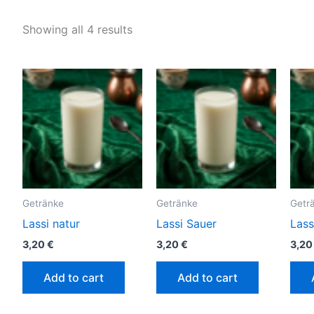
Showing all 4 results
Getränke
Getränke
Getr
Lassi natur
Lassi Sauer
Lass
3,20
€
3,20
€
3,2
Add to cart
Add to cart