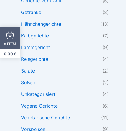
Gerichte vom Grill
(5)
Getränke
(8)
Hähnchengerichte
(13)
Kalbgerichte
(7)
ITEM
0
Lammgericht
(9)
0,00
€
Reisgerichte
(4)
Salate
(2)
Soßen
(2)
Unkategorisiert
(4)
Vegane Gerichte
(6)
Vegetarische Gerichte
(11)
Vorspeisen
(9)