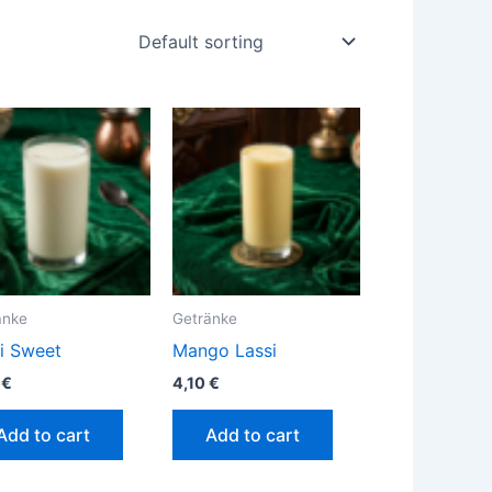
änke
Getränke
i Sweet
Mango Lassi
0
€
4,10
€
Add to cart
Add to cart