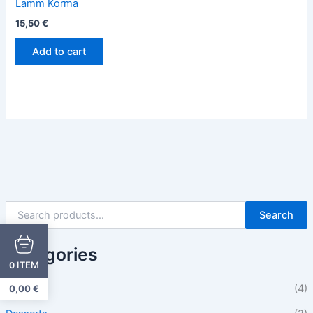
Lamm Korma
15,50
€
Add to cart
Search
Categories
ITEM
0
Beilagen
(4)
0,00
€