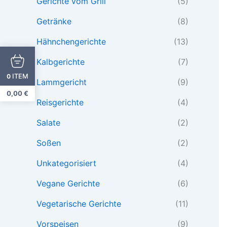
Gerichte vom Grill
(5)
Getränke
(8)
Hähnchengerichte
(13)
Kalbgerichte
(7)
ITEM
0
Lammgericht
(9)
0,00
€
Reisgerichte
(4)
Salate
(2)
Soßen
(2)
Unkategorisiert
(4)
Vegane Gerichte
(6)
Vegetarische Gerichte
(11)
Vorspeisen
(9)