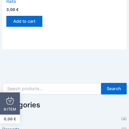
Raita
3,00
€
Add to cart
Search
Categories
ITEM
0
Beilagen
(4)
0,00
€