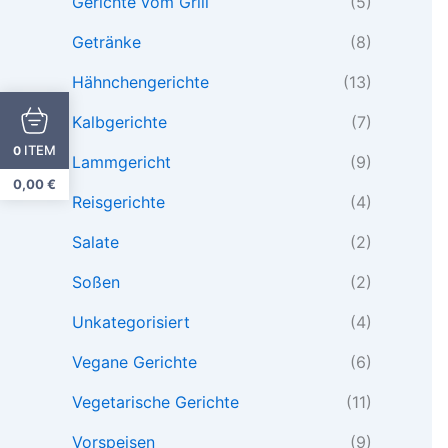
Gerichte vom Grill
(5)
Getränke
(8)
Hähnchengerichte
(13)
Kalbgerichte
(7)
ITEM
0
Lammgericht
(9)
0,00
€
Reisgerichte
(4)
Salate
(2)
Soßen
(2)
Unkategorisiert
(4)
Vegane Gerichte
(6)
Vegetarische Gerichte
(11)
Vorspeisen
(9)