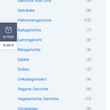
Gerichte vom Grill
(5)
Getränke
(8)
Hähnchengerichte
(13)
Kalbgerichte
(7)
ITEM
0
Lammgericht
(9)
0,00
€
Reisgerichte
(4)
Salate
(2)
Soßen
(2)
Unkategorisiert
(4)
Vegane Gerichte
(6)
Vegetarische Gerichte
(11)
Vorspeisen
(9)