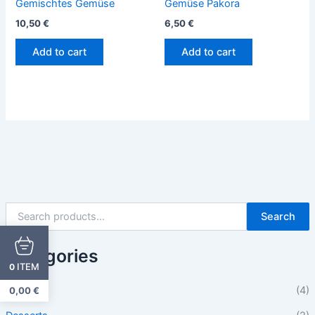
Gemischtes Gemüse
Gemüse Pakora
10,50
€
6,50
€
Add to cart
Add to cart
Search
Categories
ITEM
0
Beilagen
(4)
0,00
€