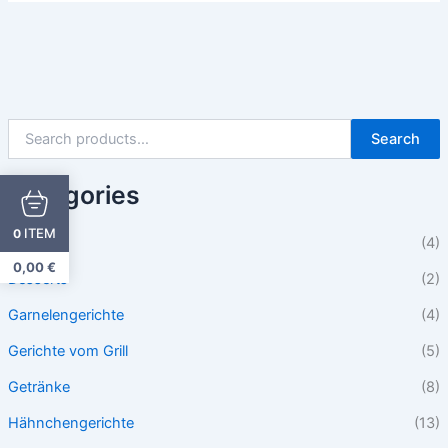
Search
Categories
ITEM
0
Beilagen
(4)
0,00
€
Desserts
(2)
Garnelengerichte
(4)
Gerichte vom Grill
(5)
Getränke
(8)
Hähnchengerichte
(13)