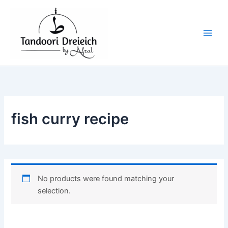
S
Skip
e
to
a
content
r
c
h
f
o
r
:
fish curry recipe
No products were found matching your
selection.