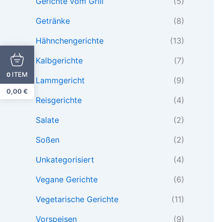
Gerichte vom Grill
(5)
Getränke
(8)
Hähnchengerichte
(13)
Kalbgerichte
(7)
ITEM
0
Lammgericht
(9)
0,00
€
Reisgerichte
(4)
Salate
(2)
Soßen
(2)
Unkategorisiert
(4)
Vegane Gerichte
(6)
Vegetarische Gerichte
(11)
Vorspeisen
(9)