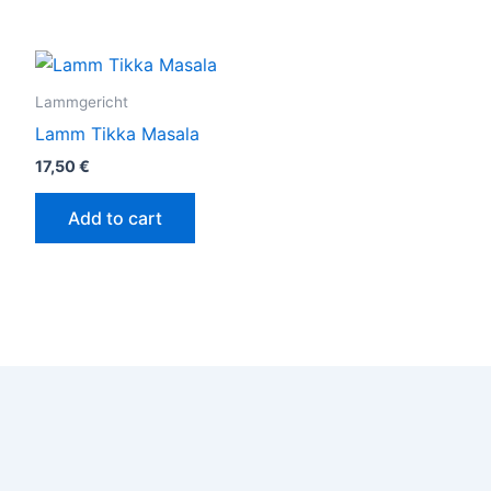
Lammgericht
Lamm Tikka Masala
17,50
€
Add to cart