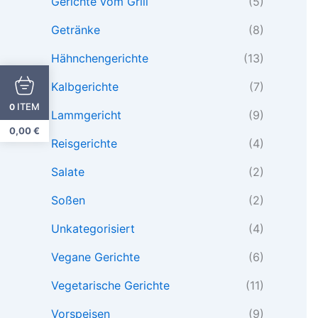
Gerichte vom Grill
(5)
Getränke
(8)
Hähnchengerichte
(13)
Kalbgerichte
(7)
ITEM
0
Lammgericht
(9)
0,00
€
Reisgerichte
(4)
Salate
(2)
Soßen
(2)
Unkategorisiert
(4)
Vegane Gerichte
(6)
Vegetarische Gerichte
(11)
Vorspeisen
(9)