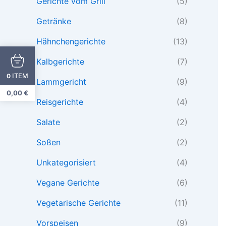
Gerichte vom Grill
(5)
Getränke
(8)
Hähnchengerichte
(13)
Kalbgerichte
(7)
ITEM
0
Lammgericht
(9)
0,00
€
Reisgerichte
(4)
Salate
(2)
Soßen
(2)
Unkategorisiert
(4)
Vegane Gerichte
(6)
Vegetarische Gerichte
(11)
Vorspeisen
(9)