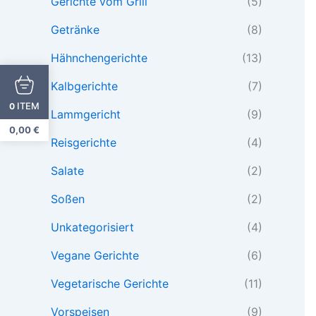
Gerichte vom Grill
(5)
Getränke
(8)
Hähnchengerichte
(13)
Kalbgerichte
(7)
ITEM
0
Lammgericht
(9)
0,00
€
Reisgerichte
(4)
Salate
(2)
Soßen
(2)
Unkategorisiert
(4)
Vegane Gerichte
(6)
Vegetarische Gerichte
(11)
Vorspeisen
(9)