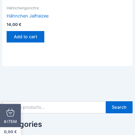
Hähnchengerichte
Hähnchen Jalfraizee
14,00
€
Add to cart
Search
ITEM
0
Categories
0,00
€