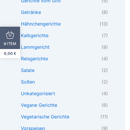
Gerichte vom Grill
(5)
Getränke
(8)
Hähnchengerichte
(13)
Kalbgerichte
(7)
ITEM
0
Lammgericht
(9)
0,00
€
Reisgerichte
(4)
Salate
(2)
Soßen
(2)
Unkategorisiert
(4)
Vegane Gerichte
(6)
Vegetarische Gerichte
(11)
Vorspeisen
(9)