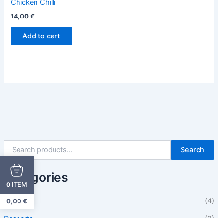
Chicken Chilli
14,00
€
Add to cart
Search
Categories
ITEM
0
Beilagen
(4)
0,00
€