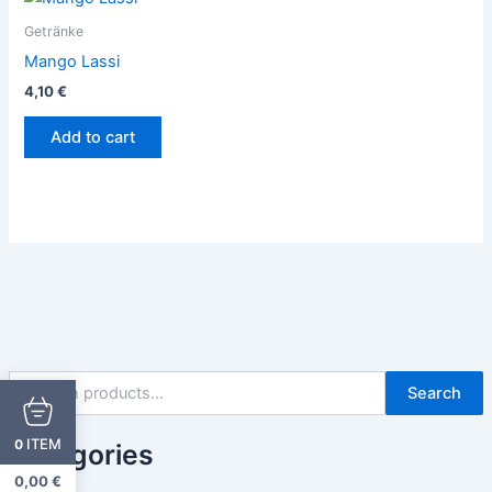
Getränke
Mango Lassi
4,10
€
Add to cart
Search
ITEM
0
Categories
0,00
€