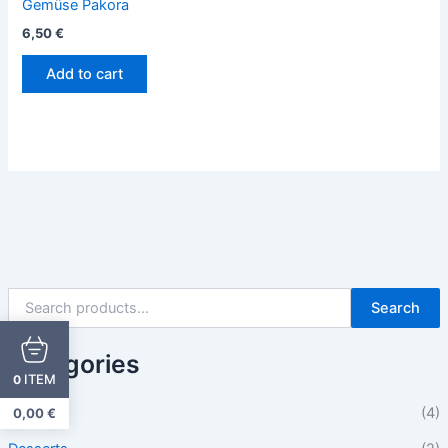
Gemüse Pakora
6,50
€
Add to cart
Search
Categories
ITEM
0
Beilagen
(4)
0,00
€