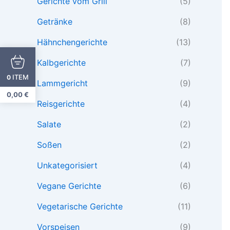
Gerichte vom Grill
(5)
Getränke
(8)
Hähnchengerichte
(13)
Kalbgerichte
(7)
ITEM
0
Lammgericht
(9)
0,00
€
Reisgerichte
(4)
Salate
(2)
Soßen
(2)
Unkategorisiert
(4)
Vegane Gerichte
(6)
Vegetarische Gerichte
(11)
Vorspeisen
(9)