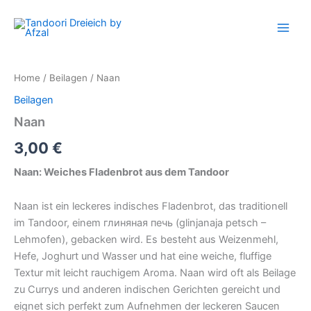
Naan
Skip
quantity
to
content
Home
/
Beilagen
/ Naan
Beilagen
Naan
3,00
€
Naan: Weiches Fladenbrot aus dem Tandoor
Naan ist ein leckeres indisches Fladenbrot, das traditionell
im Tandoor, einem глиняная печь (glinjanaja petsch –
Lehmofen), gebacken wird. Es besteht aus Weizenmehl,
Hefe, Joghurt und Wasser und hat eine weiche, fluffige
Textur mit leicht rauchigem Aroma. Naan wird oft als Beilage
zu Currys und anderen indischen Gerichten gereicht und
eignet sich perfekt zum Aufnehmen der leckeren Saucen