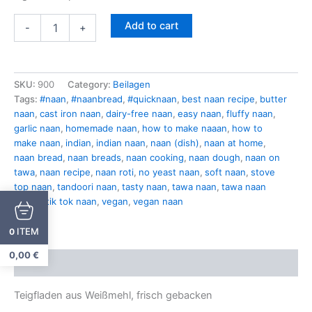
Add to cart
-
+
SKU:
900
Category:
Beilagen
Tags:
#naan
,
#naanbread
,
#quicknaan
,
best naan recipe
,
butter
naan
,
cast iron naan
,
dairy-free naan
,
easy naan
,
fluffy naan
,
garlic naan
,
homemade naan
,
how to make naaan
,
how to
make naan
,
indian
,
indian naan
,
naan (dish)
,
naan at home
,
naan bread
,
naan breads
,
naan cooking
,
naan dough
,
naan on
tawa
,
naan recipe
,
naan roti
,
no yeast naan
,
soft naan
,
stove
top naan
,
tandoori naan
,
tasty naan
,
tawa naan
,
tawa naan
recipe
,
tik tok naan
,
vegan
,
vegan naan
ITEM
0
0,00
€
Description
Teigfladen aus Weißmehl, frisch gebacken